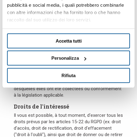
pubblicità e social media, i quali potrebbero combinarle
Toujours aux fins spécifiques, vos données
personnelles pourront être transférées à d'autres
con altre informazioni che ha fornito loro o che hanno
sociétés du Groupe Marposs (*) basées dans d'autres
raccolto dal suo utilizzo dei loro servizi.
états de l'Union européenne ou dans d'autres pays.
Dans ce dernier cas, le transfert sera effectué
conformément au dispositions des articles 44-47 du
Accetta tutti
RGDP.
Vos données personnelles ne seront pas diffusées.
Personalizza
Période de stockage
Rifiuta
Nous conservons vos données personnelles pendant
la période nécessaire pour les opérations aux fins
desquelles elles ont été collectées ou conformément
à la législation applicable.
Droits de l'intéressé
Il vous est possible, à tout moment, d'exercer tous les
droits prévus par les articles 15-22 du RGPD (ex. droit
d'accès, droit de rectification, droit d'effacement
("droit à l'oubli"), ainsi que droit de donner ou de retirer