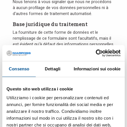
Nous tenons à vous signaler que nous ne procédons
à aucun profilage de vos données personnelles ni à
d'autres formes de traitement automatisé.
Base juridique du traitement
La fourniture de cette forme de données et le
remplissage de ce formulaire sont facultatifs, mais il
est évident qu'à défaut des informations personnelles
nécessaires pour vous répondre, nous serons dans
l'impossibilité de satisfaire vos demandes.
Communication et transfert des
Consenso
Dettagli
Informazioni sui cookie
données personnelles
Aux fins spécifiques, vos données personnelles
seront communiquées à :
Questo sito web utilizza i cookie
des organismes publics pour satisfaire les
Utilizziamo i cookie per personalizzare contenuti ed
dispositions légales ;
annunci, per fornire funzionalità dei social media e per
des fournisseurs de services pour le stockage,
analizzare il nostro traffico. Condividiamo inoltre
l'enregistrement, le traitement de données sur
informatique, désignés dans ce cas comme chargés
informazioni sul modo in cui utilizza il nostro sito con i
du traitement des données.
nostri partner che si occupano di analisi dei dati web,