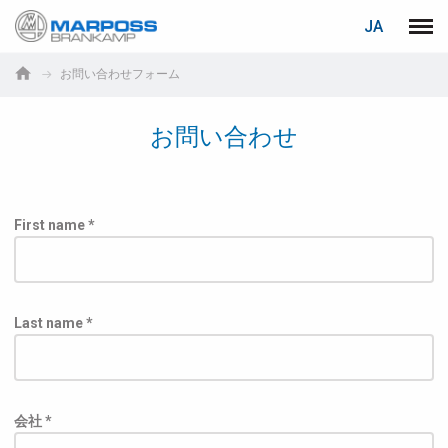
ログイン
PASSWORD RECOVERY
JA
Marposs
メニ
English
S.p.A.
お問い合わせフォーム
Deutsch
お問い合わせ
E-mail
Italiano
Français
パスワード
First name *
Español
日本語 (Japanese)
Last name *
中文 (Chinese)
한국어 (Korean)
If you are not yet registered, you may do it now: it is free!
会社 *
Click here!