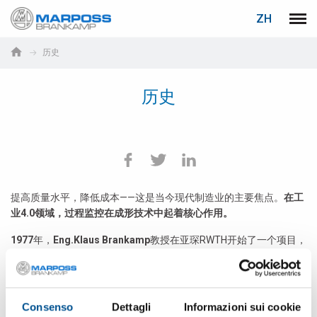
登录
密码重置
ZH
Marposs
菜单
English
S.p.A.
历史
Deutsch
历史
电子邮箱
Italiano
Français
密码
Español
日本語 (Japanese)
提高质量水平，降低成本——这是当今现代制造业的主要焦点。
在工
业4.0领域，过程监控在成形技术中起着核心作用。
中文 (Chinese)
1977
年，
Eng.Klaus Brankamp
教授在亚琛RWTH开始了一个项目，
该项目得到了北莱茵-威斯特伐利亚州的支持，标志着这项发明的起
한국어 (Korean)
点，这项发明在当今世界被称为过程监控技术。
在这个项目中，将探讨“无人值班生产”的机会和可能性。生产团队通
如您尚未注册，可立即免费注册！
点击此处！
Consenso
Dettagli
Informazioni sui cookie
过电子测量系统、多机操作或休息或下班后的生产提供的积极支持