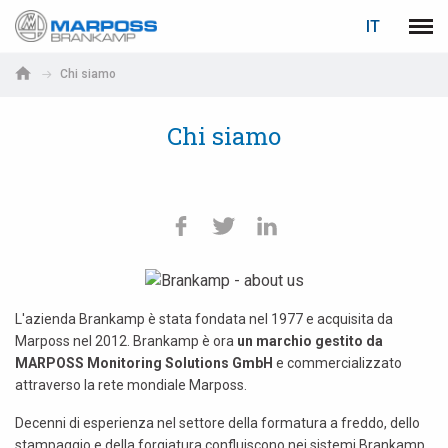
LOGIN
RECUPERA PASSWORD
IT
Marposs
Men
English
S.p.A.
Chi siamo
Deutsch
Chi siamo
E-mail
Italiano
Français
Password
Español
日本語 (Japanese)
L'azienda Brankamp è stata fondata nel 1977 e acquisita da
中文 (Chinese)
Marposs nel 2012. Brankamp è ora
un marchio gestito da
MARPOSS Monitoring Solutions GmbH
e commercializzato
한국어 (Korean)
attraverso la rete mondiale Marposs.
Decenni di esperienza nel settore della formatura a freddo, dello
Se non sei ancora registrato, fallo ora: è gratis!
Clicca qui!
stampaggio e della forgiatura confluiscono nei sistemi Brankamp