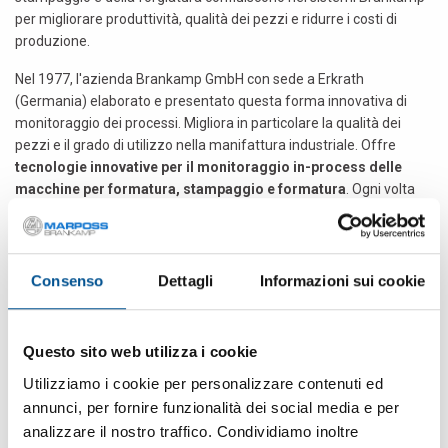
per migliorare produttività, qualità dei pezzi e ridurre i costi di
produzione.
Nel 1977, l'azienda Brankamp GmbH con sede a Erkrath
(Germania) elaborato e presentato questa forma innovativa di
monitoraggio dei processi. Migliora in particolare la qualità dei
pezzi e il grado di utilizzo nella manifattura industriale. Offre
tecnologie innovative per il monitoraggio in-process delle
macchine per formatura, stampaggio e formatura
. Ogni volta
che sono necessari strumenti di misurazione di alta qualità per la
manifattura industriale,
i sistemi Brankamp sono diventati parte
integrante delle operazioni di innumerevoli aziende
. Essi
prevengono gli errori di processo e riducono i tempi di
Consenso
Dettagli
Informazioni sui cookie
configurazione macchina. Inoltre, le macchine vengono
prontamente arrestate dai dispositivi di monitoraggio in presenza
di errori di processo, riducendo al minimo i danni alla macchina e
Questo sito web utilizza i cookie
all'utensile.
Utilizziamo i cookie per personalizzare contenuti ed
Vi sono oltre 55.000 applicazioni Brankamp in uso in tutto il mondo
annunci, per fornire funzionalità dei social media e per
in diversi settori, in particolare in quello della lavorazione del
analizzare il nostro traffico. Condividiamo inoltre
metallo. Spesso i clienti hanno integrato
le soluzioni Brankamp