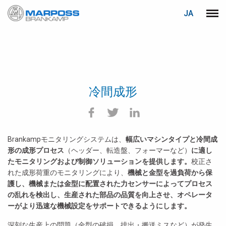
JA
Marposs
メニ
English
S.p.A.
Deutsch
Italiano
冷間成形
Français
Español
Brankampモニタリングシステムは、
幅広いマシンタイプと冷間成
日本語 (Japanese)
形の成形プロセス
（ヘッダー、転造盤、フォーマーなど）
に適し
たモニタリングおよび制御ソリューションを提供します。
校正さ
中文 (Chinese)
れた成形荷重のモニタリングにより、
機械と金型を過負荷から保
護し、機械または金型に配置された力センサーによってプロセス
한국어 (Korean)
の乱れを検出し、生産された部品の品質を向上させ、オペレータ
ーがより迅速な機械設定をサポートできるようにします。
深刻な生産上の問題（金型の破損、排出・搬送ミスなど）が発生