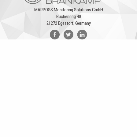
MARPOSS Monitoring Solutions GmbH
Buchenring 40
21272 Egestorf, Germany
© 1999-
2026
Marposs S.p.A.
VAT Nr 03354081204
Legal
Privacy Policy
クッキーポリシー
会社情報
... another Workup® site