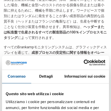
した場合、機械と金型へのコストのかかる損傷を防止または最小
限に抑えるために、機械を早期に停止します。ワークピースで個
別にまたはランダムに発生することが多い成形部品の典型的な品
質不良（ヘッドまたはフランジの亀裂など）は、生産を中断する
ことなく仕分け装置を作動させます。異常検知は、
ヘッダーまた
は転造盤で生産されるすべての製造部品の
100
％インプロセスモニ
タリング
によって実行されます。
すべてのBrankampモニタリングシステムは、グラフィックディス
プレイを通じて、
成形プロセスの安定性に関する情報をオペレー
ターに提供します。
関連するプロセス信号を評価し、さまざまな
カウンター設定（生産オーダー、金型、メンテナンスカウンター
など）の現在の値を確認できます。すべての設定および学習され
たリミットは、製品名または製品番号の下に保存できます。 オペ
Consenso
Dettagli
Informazioni sui cookie
レーターはこれらの保存されている設定を利用してすぐに再生産
を行うことが出来ます。 またランタイム分析（Stop＆Goダイアグ
ラム）とシャットダウン理由の頻度分布により、エラー分析が可
Questo sito web utilizza i cookie
能になり、生産性の向上に使用できます。
Utilizziamo i cookie per personalizzare contenuti ed
私たちのゴールは、ねじ、ナット、リベット、ボール、ローラ
annunci, per fornire funzionalità dei social media e per