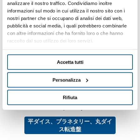
ー、その他の冷間成形製品の最高の生産性と製造品質を達成する
analizzare il nostro traffico. Condividiamo inoltre
ためにお客様をサポートすることです。Brankampモニタリングシ
informazioni sul modo in cui utilizza il nostro sito con i
ステムは、毎月何百万もの部品が生産される際の効率的な機械、
nostri partner che si occupano di analisi dei dati web,
金型、品質をモニタリングするための鍵となります。
pubblicità e social media, i quali potrebbero combinarle
con altre informazioni che ha fornito loro o che hanno
raccolto dal suo utilizzo dei loro servizi.
シングル、ダブル、マルチブロー
ヘッダー
Accetta tutti
Personalizza
マルチステーションヘッダーとボ
ルトメーカー
Rifiuta
平ダイス、プラネタリー、丸ダイ
ス転造盤